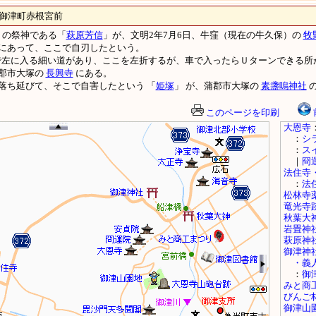
津町赤根宮前
の祭神である「
萩原芳信
」が、文明2年7月6日、牛窪（現在の牛久保）の
牧
にあって、ここで自刃したという。
所で左に入る細い道があり、ここを左折するが、車で入ったらＵターンできる所
郡市大塚の
長興寺
にある。
落ち延びて、そこで自害したという 「
姫塚
」 が、蒲郡市大塚の
素盞嗚神社
の
このページを印刷