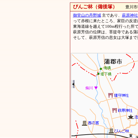
びんご林（備後塚）
豊川市御
御堂山の丹野城
主であり、
萩原神社
って赤根に来たところ、家臣の反逆
東海道線を越えて100m程行った
萩原芳信の位牌は、菩提寺である蒲
そして、萩原芳信の息女は大塚まで