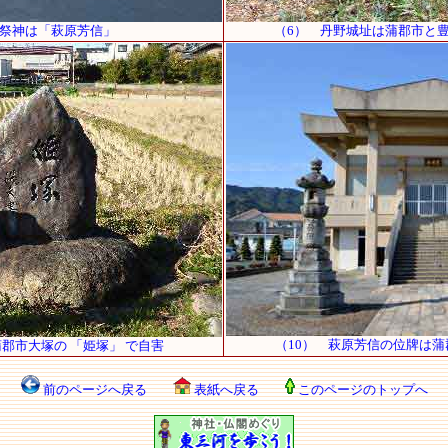
の祭神は「萩原芳信」
（6） 丹野城址は蒲郡市と
（10） 萩原芳信の位牌は蒲
郡市大塚の 「姫塚」 で自害
前のページへ戻る
表紙へ戻る
このページのトップへ