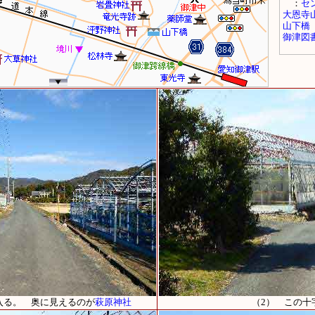
入る。 奥に見えるのが
萩原神社
（2） この十