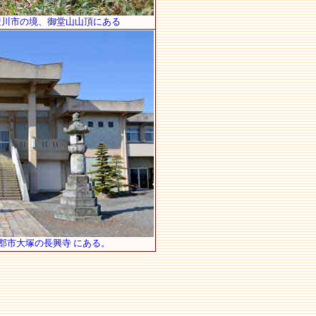
豊川市の境、御堂山山頂にある
郡市大塚の長興寺 にある。