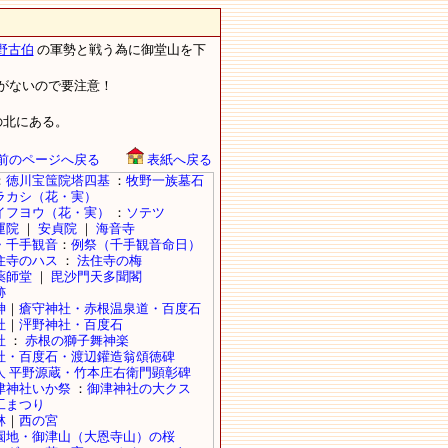
野古伯
の軍勢と戦う為に御堂山を下
がないので要注意！
北にある。
前のページへ戻る
表紙へ戻る