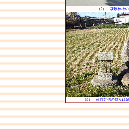
（7） 萩原神社
（9） 萩原芳信の息女は蒲