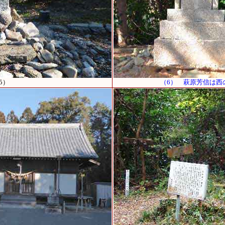
5）
（6） 萩原芳信は西