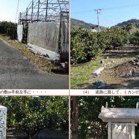
りの数m手前左手に・・・・
（4） 道路に面して、ミカン