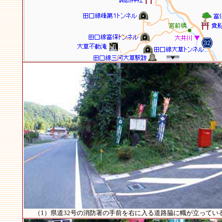
（1）県道32号の消防署の手前を右に入る道路脇に幟が立ってい