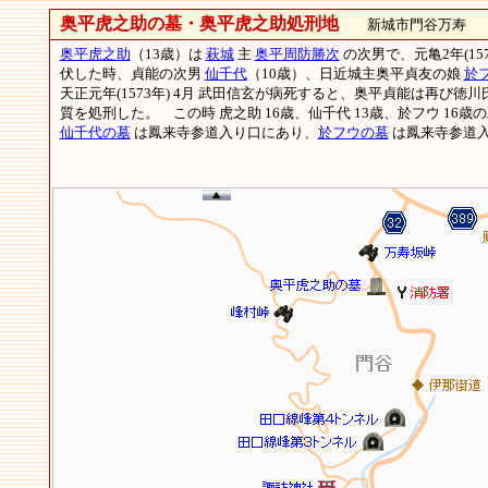
奥平虎之助の墓・奥平虎之助処刑地
新城市門谷万寿
奥平虎之助
（13歳）は
萩城
主
奥平周防勝次
の次男で、元亀2年(157
伏した時、貞能の次男
仙千代
（10歳）、日近城主奥平貞友の娘
於
天正元年(1573年) 4月 武田信玄が病死すると、奥平貞能は再び徳
質を処刑した。 この時 虎之助 16歳、仙千代 13歳、於フウ 16歳
仙千代の墓
は鳳来寺参道入り口にあり、
於フウの墓
は鳳来寺参道