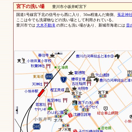
宮下の洗い場
豊川市小坂井町宮下
国道1号線宮下北の信号から西に入り、50m程進んだ南側、
菟足神
ここは今でも洗濯物などの洗い場として利用されている。
豊川市では
大木不動滝
の所にも洗い場があり、新城市海老には
昔