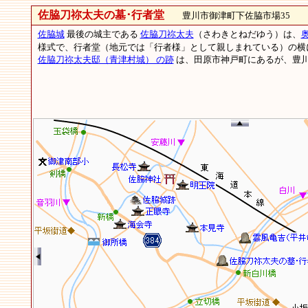
佐脇刀祢太夫の墓･行者堂
豊川市御津町下佐脇市場35
佐脇城
最後の城主である
佐脇刀祢太夫
（さわきとねだゆう）は、
様式で、行者堂（地元では「行者様」として親しまれている）の
佐脇刀祢太夫邸（青津村城） の跡
は、田原市神戸町にあるが、豊