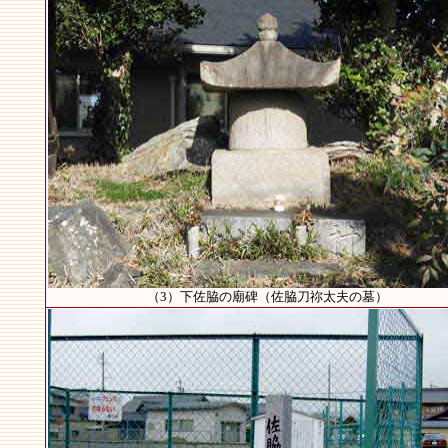
（3）下佐脇の廟碑（佐脇刀祢太夫の墓）