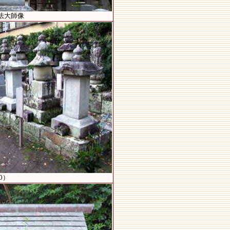
法大師像
0）