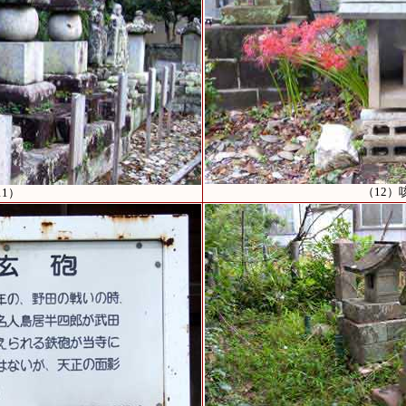
（12）
11）