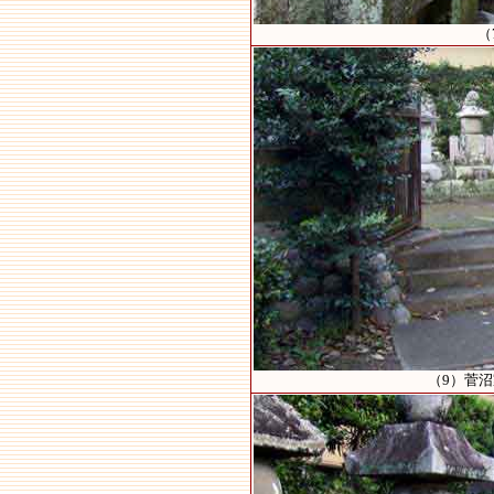
（
（9）菅