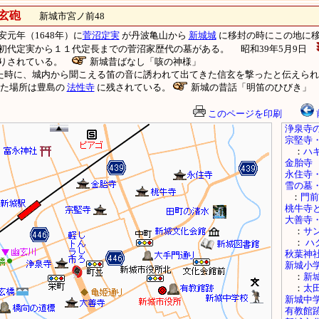
玄砲
新城市宮ノ前48
元年（1648年）に
菅沼定実
が丹波亀山から
新城城
に移封の時にこの地に移
初代定実から１１代定長までの菅沼家歴代の墓がある。 昭和39年5月9日
祀りされている。
新城昔ばなし「咳の神様」
た時に、城内から聞こえる笛の音に誘われて出てきた信玄を撃ったと伝えられ
れた場所は豊島の
法性寺
に残されている。
新城の昔話「明笛のひびき」
このページを印刷