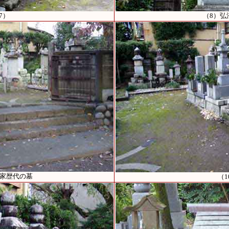
7）
（8）弘
沼家歴代の墓
（1