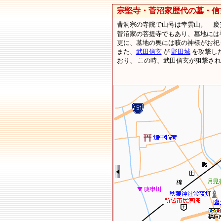
宗堅寺・菅沼家歴代の墓・信
曹洞宗の寺院で山号は幸雲山。 慶安
菅沼家の菩提寺でもあり、墓地には
更に、墓地の奥には咳の神様がお
また、
武田信玄
が
野田城
を攻撃し
おり、 この時、武田信玄が狙撃さ