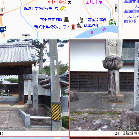
1）
（2）旧新城藩