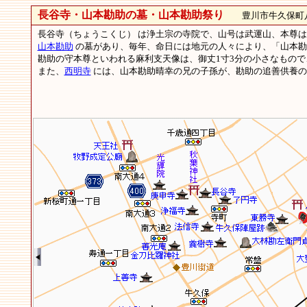
長谷寺・山本勘助の墓・山本勘助祭り
豊川市牛久保町八幡
長谷寺（ちょうこくじ） は浄土宗の寺院で、山号は武運山、本尊
山本勘助
の墓があり、毎年、命日には地元の人々により、「山本勘
勘助の守本尊といわれる麻利支天像は、御丈1寸3分の小さなもので
また、
西明寺
には、山本勘助晴幸の兄の子孫が、勘助の追善供養の