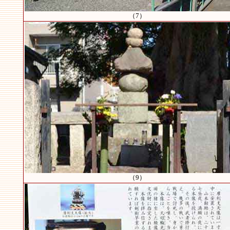
（7）
（9）