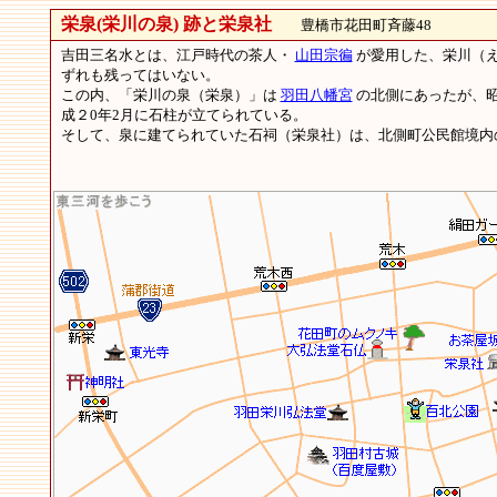
栄泉(栄川の泉) 跡と栄泉社
豊橋市花田町斉藤48
吉田三名水とは、江戸時代の茶人・
山田宗徧
が愛用した、栄川（
ずれも残ってはいない。
この内、「栄川の泉（栄泉）」は
羽田八幡宮
の北側にあったが、昭
成２0年2月に石柱が立てられている。
そして、泉に建てられていた石祠（栄泉社）は、北側町公民館境内