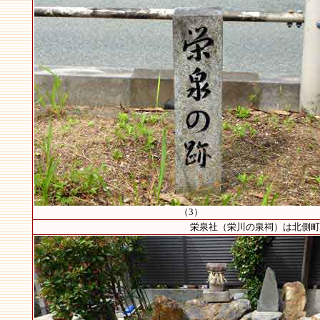
（3）
栄泉社（栄川の泉祠）は北側町公民