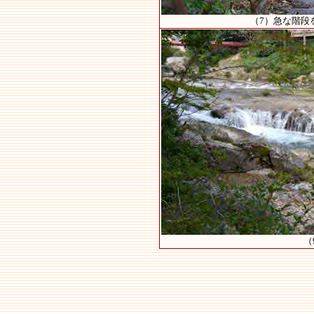
（7）急な階段を
（