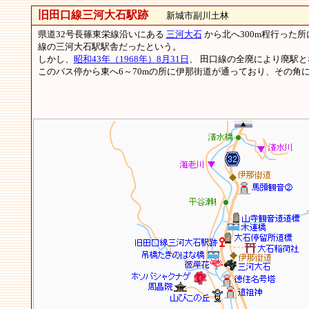
旧田口線三河大石駅跡
新城市副川土林
県道32号長篠東栄線沿いにある
三河大石
から北へ300m程行った
線の三河大石駅駅舎だったという。
しかし、
昭和43年（1968年）8月31日
、 田口線の全廃により廃駅
このバス停から東へ6～70mの所に伊那街道が通っており、その角に