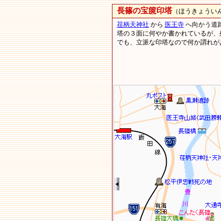
長篠の宝篋印塔
（ほうきょうい
荏柄天神社
から
医王寺
へ向かう道
塔の３面に何やか書かれているが、
でも、立派な印塔なので何か謂れが