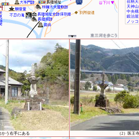
向かう右手にある
（2）医王