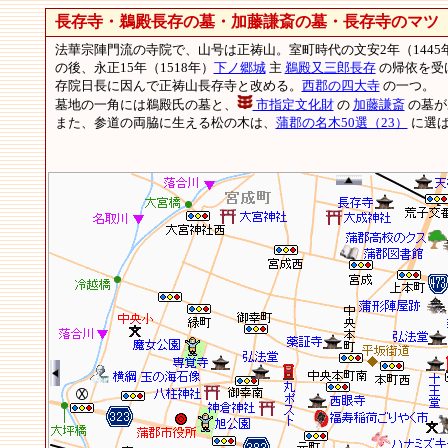
長存寺・鵜殿長存の墓・加藤謙斎の墓・長存寺のマツ
法華宗陣門流の寺院で、山号は正祷山。室町時代の文安2年（144
の後、永正15年（1518年）
下ノ郷城
主
鵜殿又三郎長存
の帰依を受け
存院日長に因んで正祷山長存寺と改める。
西郡の四大寺
の一つ。
墓地の一角には鵜殿氏の墓と、
市指定文化財
の
加藤謙斎
の墓が
また、参道の両脇に生える松の木は、
蒲郡の名木50選（23）
に選ば