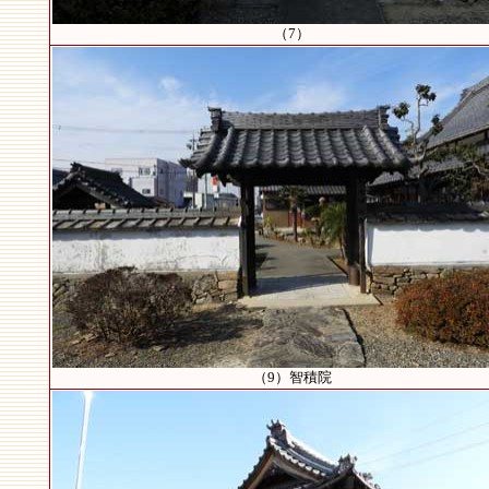
（7）
（9）智積院