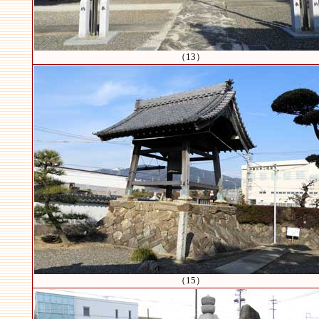
（13）
（15）