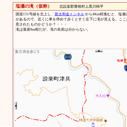
塩瀬の滝（仮称）
北設楽郡豊根村上黒川柿平
国道151号線を北上し、
新太和金トンネル
から4Km程進むと、塩
があるので、近くに車を停めて歩くとすぐ左下に滝が見える。ここ
意されたものかどうか？・・・
滝は落差8m程だが、滝の名前は分からない。