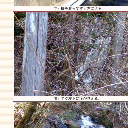
（7）橋を渡ってすぐ左に入る
（9）すぐ左下に滝が見える。