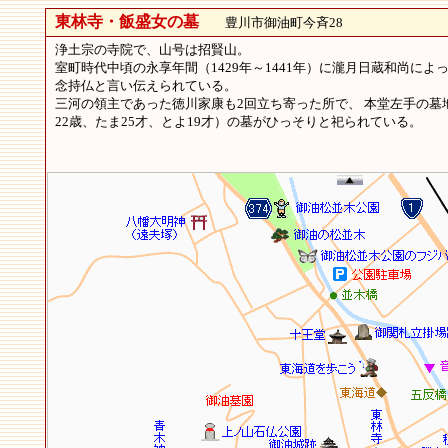
東林寺・飯盛女の墓
豊川市御油町今斉28
浄土宗の寺院で、山号は招賢山。
室町時代中頃の永享年間（1429年～1441年）に瀧月日蔵和尚
念持仏と言い伝えられている。
三河の領主であった徳川家康も2回立ち寄った所で、 本堂左手の墓
22歳、たま25才、とよ19才）の墓がひっそりと祀られている。