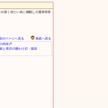
その清く冷たい水に感動し小渡井枡井
前のページへ戻る
表紙へ戻る