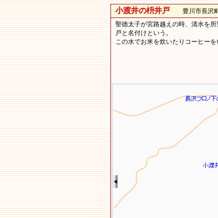
小渡井の枡井戸
豊川市長沢町
聖徳太子が宮路越えの時、清水を所
戸と名付けという。
この水でお米を炊いたりコーヒーを