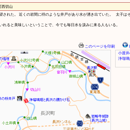
西切山
望された。 近くの岩間に枡のような井戸があり水が湧き出ていた。 太子は
いれると美味しいということで、今でも毎日水を汲みに来る人もいる。
このページを印刷