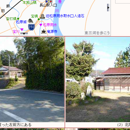
渡った左前方にある
（2）北