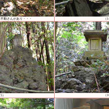
お不動さんがあり・・・
（1
（1
15）