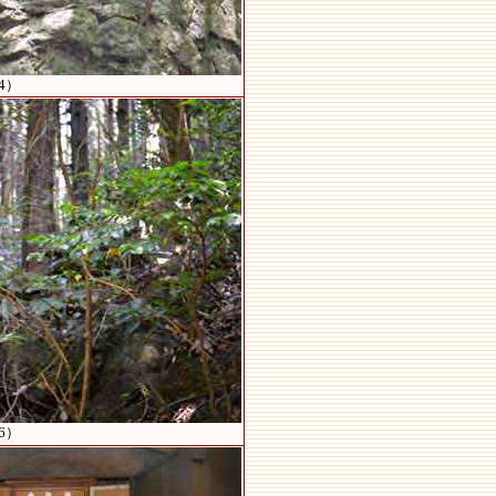
4）
6）