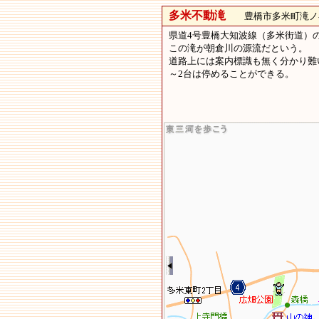
多米不動滝
豊橋市多米町滝ノ
県道4号豊橋大知波線（多米街道）
この滝が朝倉川の源流だという。
道路上には案内標識も無く分かり難
～2台は停めることができる。