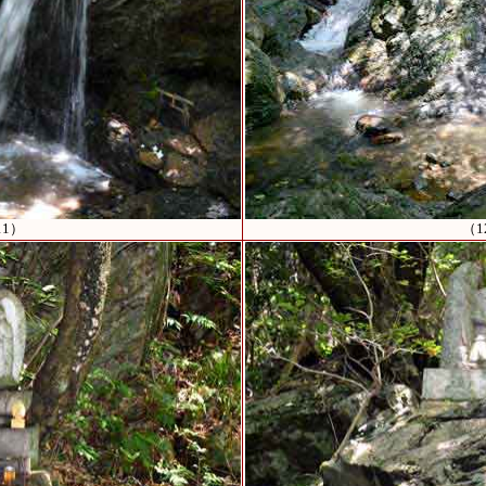
11）
（1