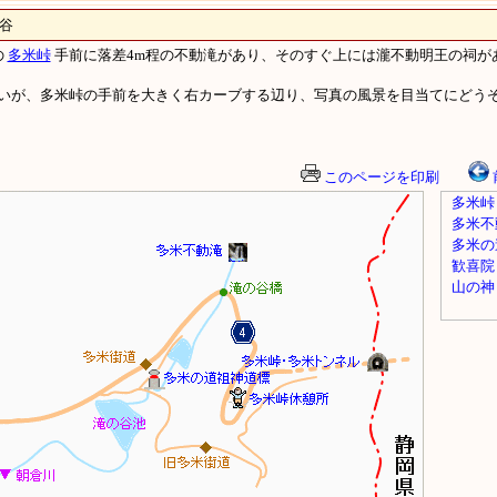
谷
の
多米峠
手前に落差4m程の不動滝があり、そのすぐ上には瀧不動明王の祠が
いが、多米峠の手前を大きく右カーブする辺り、写真の風景を目当てにどうぞ
このページを印刷