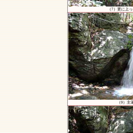
（7）更に上
（9）主