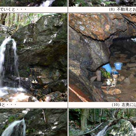
っていくと・・・
（8）不動滝と
瀑と・・・
（10）左奥に