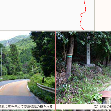
空地に車を停めて交通標識の横を入る
（2）鉄板の