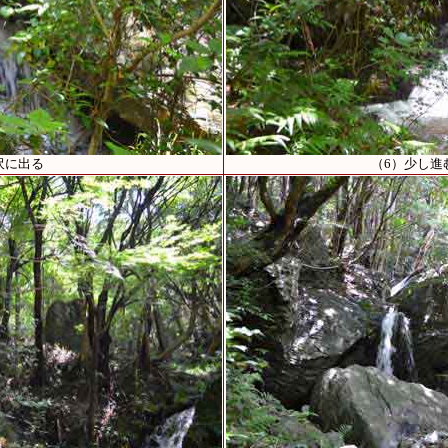
沢に出る
（6）少し進