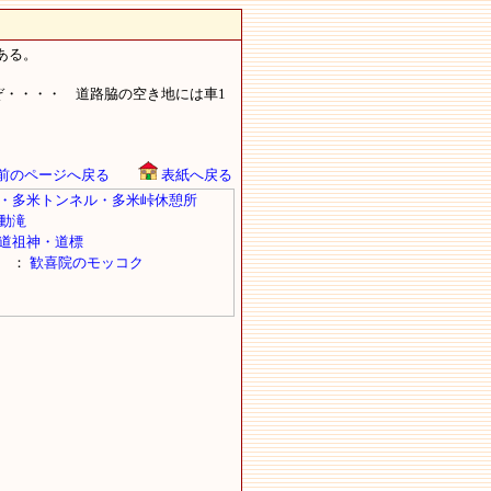
ある。
・・・・ 道路脇の空き地には車1
前のページへ戻る
表紙へ戻る