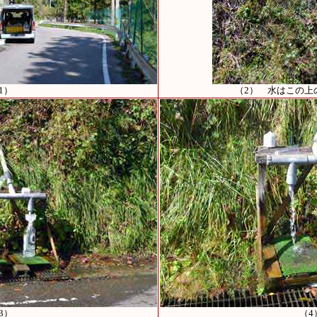
1）
（2） 水はこの上
3）
（