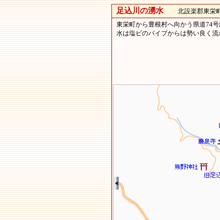
足込川の湧水
北設楽郡東栄町
東栄町から豊根村へ向かう県道74
水は塩ビのパイプからは勢い良く流