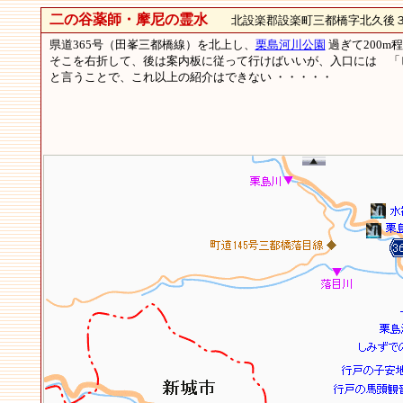
二の谷薬師・摩尼の霊水
北設楽郡設楽町三都橋字北久後
県道365号（田峯三都橋線）を北上し、
栗島河川公園
過ぎて200
そこを右折して、後は案内板に従って行けばいいが、入口には 「
と言うことで、これ以上の紹介はできない ・・・・・