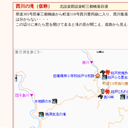
西川の滝（仮称）
北設楽郡設楽町三都橋落目浦
県道365号田峯三都橋線から町道110号西川豊邦線に入り、西川集落
は分からない・・・
この辺りに来たら窓を開けて走ると滝の音が聞こえ、道路から見え