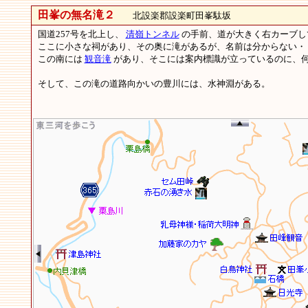
田峯の無名滝２
北設楽郡設楽町田峯駄坂
国道257号を北上し、
清嶺トンネル
の手前、道が大きく右カーブし
ここに小さな祠があり、その奥に滝があるが、名前は分からない・
この南には
観音滝
があり、そこには案内標識が立っているのに、
そして、この滝の道路向かいの豊川には、水神淵がある。