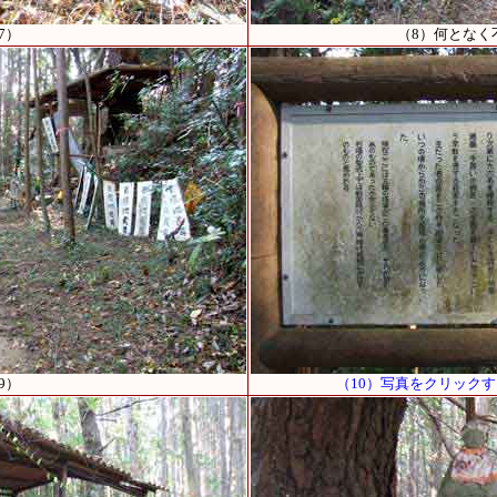
7）
（8）何となく
9）
（10）写真をクリック