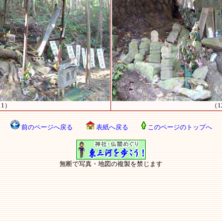
11）
（1
前のページへ戻る
表紙へ戻る
このページのトップへ
無断で写真・地図の複製を禁じます