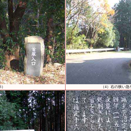
3）
（4）右の狭い急