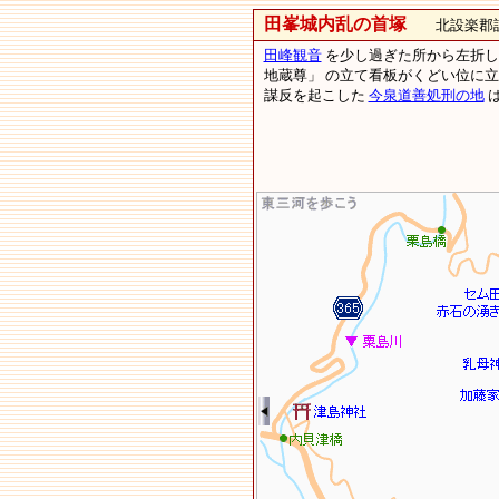
田峯城内乱の首塚
北設楽郡設
田峰観音
を少し過ぎた所から左折し
地蔵尊」 の立て看板がくどい位
謀反を起こした
今泉道善処刑の地
は