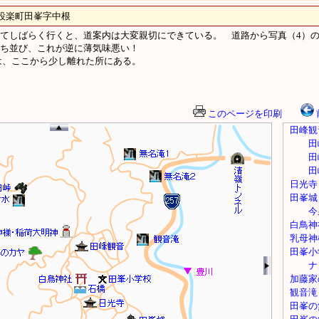
楽町田峯字中根
てしばらく行くと、道案内は大変親切にできている。 道路から写真（4）
に立ち並び、これが逆に薄気味悪い！
、ここから少し離れた所にある。
このページを印刷