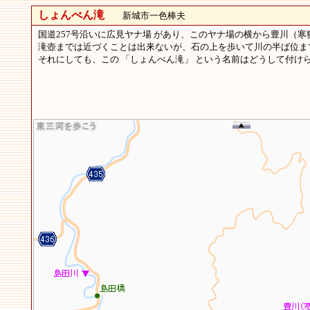
しょんべん滝
新城市一色棒夫
国道257号沿いに広見ヤナ場 があり、このヤナ場の横から豊川（
滝壺までは近づくことは出来ないが、石の上を歩いて川の半ば位ま
それにしても、この 「しょんべん滝」 という名前はどうして付け