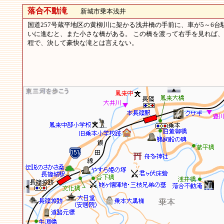
落合不動滝
新城市乗本浅井
国道257号蔵平地区の黄柳川に架かる浅井橋の手前に、車が5～6
いに進むと、また小さな橋がある。 この橋を渡って右手を見れば、
程で、決して豪快な滝とは言えない。