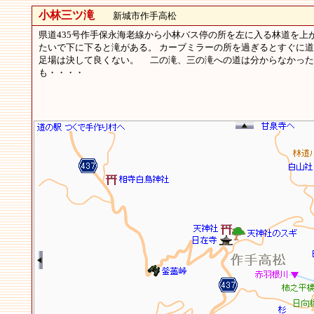
小林三ツ滝
新城市作手高松
県道435号作手保永海老線から小林バス停の所を左に入る林道を
たいで下に下ると滝がある。 カーブミラーの所を過ぎるとすぐに
足場は決して良くない。 二の滝、三の滝への道は分からなかった
も・・・・