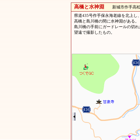
高橋と水神淵
新城市作手高
県道435号作手保永海老線を北上
高橋と島川橋の間に水神淵がある。
島川橋の手前にガードレールの切れ
望遠で撮影したもの。