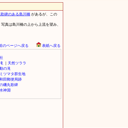
丸歌碑のある島川橋
があるが、この
。写真は島川橋の上から上流を望み、
前のページへ戻る
表紙へ戻る