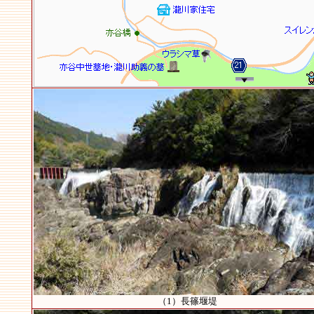
（1）長篠堰堤