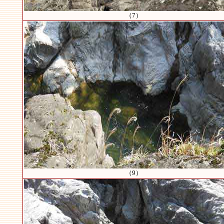
（7）
（9）