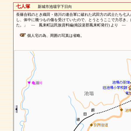
七人塚
新城市池場字下日向
長篠合戦のとき織田・徳川の連合軍に破れた武田方の武士たち七人
し、体中に幾つもの傷を受けていたので、とうとうここで力尽き、
た。」 ― 鳳来町誌民族資料編(南設楽郡鳳来町発行) より ―
個人宅の為、周囲の写真は省略。