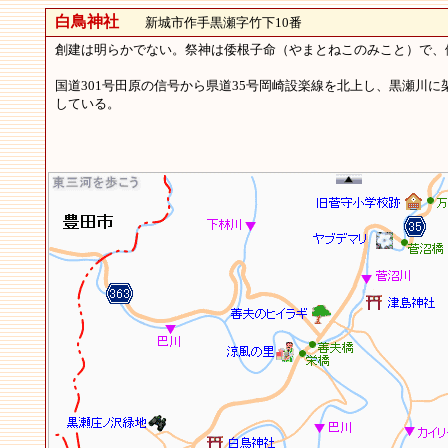
白鳥神社
新城市作手黒瀬字竹下10番
創建は明らかでない。祭神は倭根子命（やまとねこのみこと）で、例
国道301号田原の信号から県道35号岡崎設楽線を北上し、黒瀬川に
している。