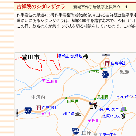
吉祥院のシダレザクラ
新城市作手岩波字上貝津９－１
作手岩波の県道436号作手清岳玖老勢線沿いにある吉祥院は臨済宗
道沿いにあるシダレザクラは、樹齢100年を越す老木で、今日（
この日、数名の方が集まって枝を切る相談をしていたので、この