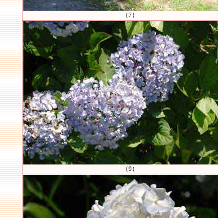
（7）
（9）