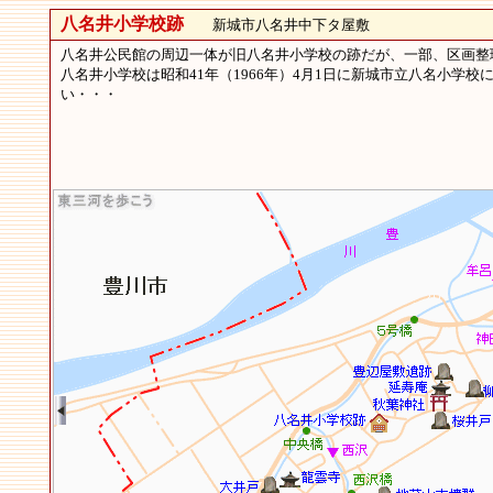
八名井小学校跡
新城市八名井中下タ屋敷
八名井公民館の周辺一体が旧八名井小学校の跡だが、一部、区画整
八名井小学校は昭和41年（1966年）4月1日に新城市立八名小
い・・・