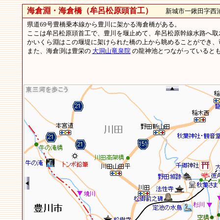
海倉淵・海倉橋（牟呂松原頭首工）
新城市一鍬田字西
県道69号豊橋乗本線から豊川に架かる海倉橋がある。
ここは牟呂松原頭首工で、豊川を堰止めて、牟呂松原幹線水路へ取
かいくら淵はこの堰堤に架けられた橋の上から眺めることができ、
また、海倉渕は豊栄の
大洞山竜泉院
の龍神池とつながっていると