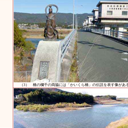
（3） 橋の欄干の両脇には「かいくら橋」の伝説を表す像があ